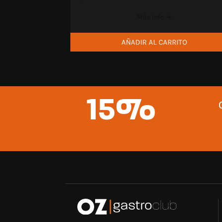
Más info →
AÑADIR AL CARRITO
15%