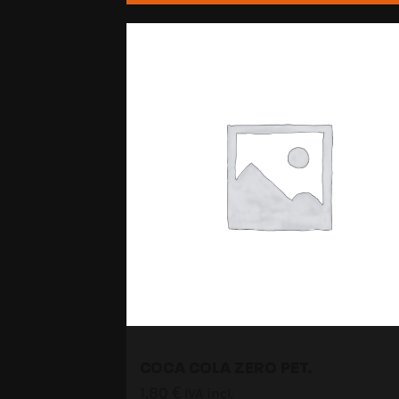
COCA COLA ZERO PET.
1,80
€
IVA incl.