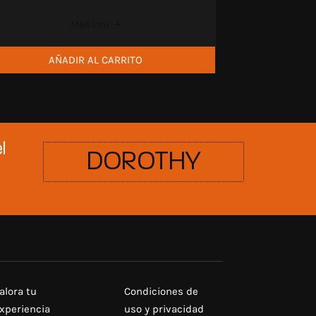
Más info →
AÑADIR AL CARRITO
l
DOROTHY
alora tu
Condiciones de
xperiencia
uso y privacidad