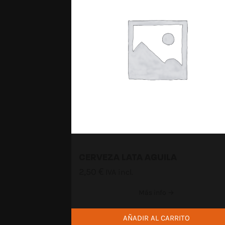
CERVEZA LATA AGUILA
2,50
€
IVA incl.
Más info →
AÑADIR AL CARRITO