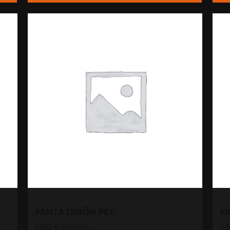
FANTA LIMÓN PET.
F
1,80
€
1,
IVA incl.