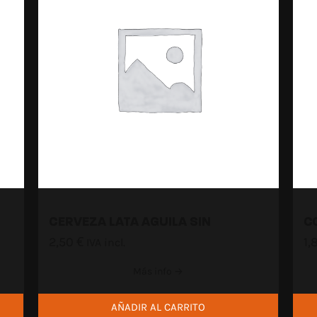
CERVEZA LATA AGUILA SIN
C
2,50
€
1,
IVA incl.
Más info →
AÑADIR AL CARRITO