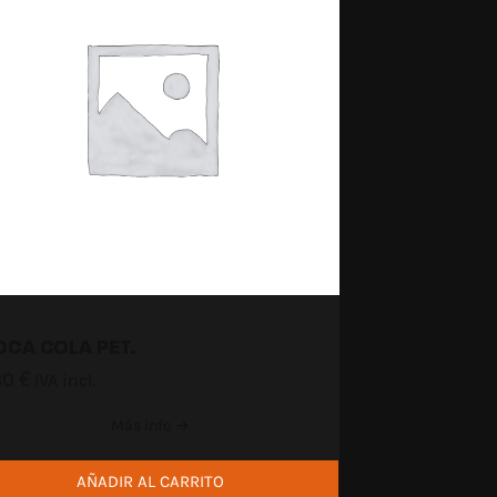
OCA COLA PET.
80
€
IVA incl.
Más info →
AÑADIR AL CARRITO