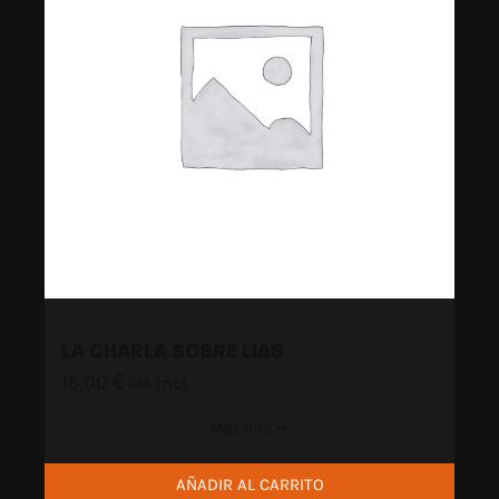
LA CHARLA SOBRE LIAS
16,00
€
IVA incl.
Más info →
AÑADIR AL CARRITO