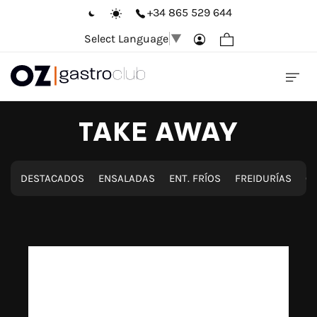
+34 865 529 644
Select Language
▼
TAKE AWAY
DESTACADOS
ENSALADAS
ENT. FRÍOS
FREIDURÍAS
CO